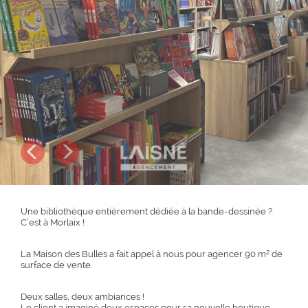
Suivant
Précédent
Une bibliothèque entièrement dédiée à la bande-dessinée ?
C’est à Morlaix !
La Maison des Bulles a fait appel à nous pour agencer 90 m² de
surface de vente.
Deux salles, deux ambiances !
Le client a imaginé deux espaces pour sa nouvelle boutique.