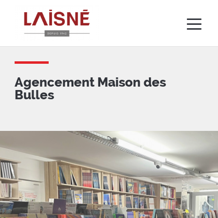
Aller
au
contenu
principal
Agencement Maison des
Bulles