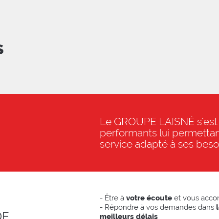
s
Le GROUPE LAISNÉ s'est 
performants lui permettant
service adapté à ses beso
- Être à
votre écoute
et vous acc
- Répondre à vos demandes dans
DE
meilleurs délais