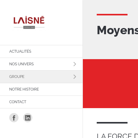
Main
Aller
au
navigation
contenu
principal
Moyen
ACTUALITÉS
NOS UNIVERS
GROUPE
NOTRE HISTOIRE
CONTACT
LA FORCE 