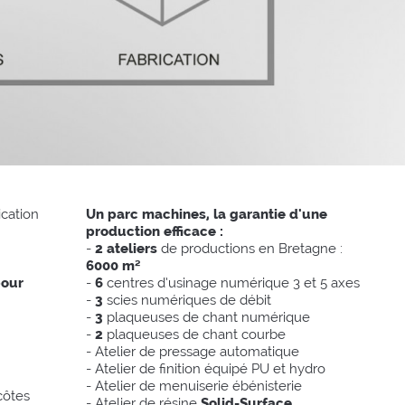
ication
Un parc machines, la garantie d'une
production efficace :
-
2 ateliers
de productions en Bretagne :
6000 m²
pour
-
6
centres d’usinage numérique 3 et 5 axes
-
3
scies numériques de débit
-
3
plaqueuses de chant numérique
-
2
plaqueuses de chant courbe
- Atelier de pressage automatique
- Atelier de finition équipé PU et hydro
- Atelier de menuiserie ébénisterie
côtes
- Atelier de résine
Solid-Surface