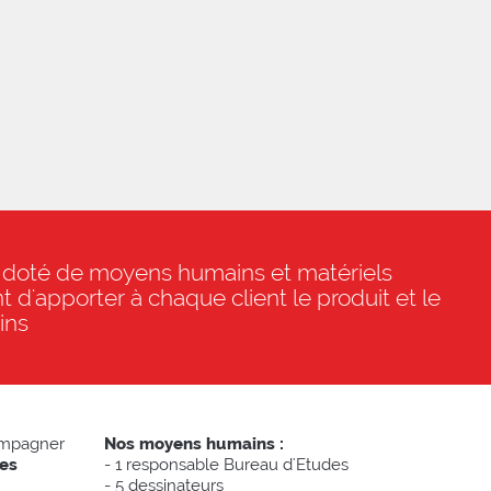
doté de moyens humains et matériels
 d'apporter à chaque client le produit et le
ins
ompagner
Nos moyens humains :
les
- 1 responsable Bureau d'Etudes
- 5 dessinateurs