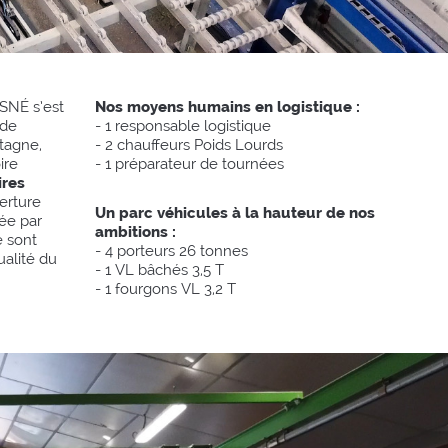
ISNÉ s’est
Nos moyens humains en logistique :
 de
- 1 responsable logistique
etagne,
- 2 chauffeurs Poids Lourds
ire
- 1 préparateur de tournées
res
verture
Un parc véhicules à la hauteur de nos
uée par
ambitions :
e sont
- 4 porteurs 26 tonnes
ualité du
- 1 VL bâchés 3,5 T
- 1 fourgons VL 3,2 T