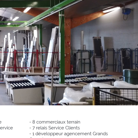
e
- 8 commerciaux terrain
service
- 7 relais Service Clients
- 1 développeur agencement Grands