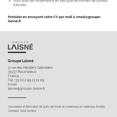
Vous avez de l'expérience en tant que technicien de bureau
d'études
Postulez en envoyant votre CV par mail à
cmad@groupe-
laisne.fr
Groupe Laisné
3 rue des Mesliers Gabrielles
35137
Pleumeleuc
France
Tél. +33 (0) 2 99 13 11 09
Email
laisne@groupe-laisne.fr
Conception et fabrication de plans de travail et crédences en matériaux Stratifié,
Compact, Solid Surface