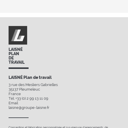
LAISNÉ
PLAN
DE
TRAVAIL
LAISNÉ Plan de travail
3 rue des Mesliers Gabrielles
35137
Pleumeleuc
France
Tél. +33 (0) 2 99 13 11 09
Email
laisne@groupe-laisne.fr
Conception et fabrication personnalisée et sur-mesure d'agencements, de